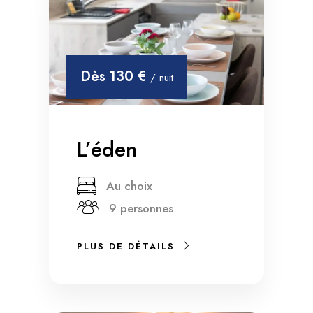
Dès
130 €
/ nuit
L’éden
Au choix
9 personnes
PLUS DE DÉTAILS